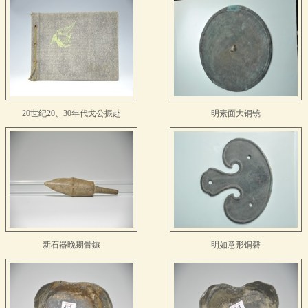
20世纪20、30年代戈公振赴
明素面大铜镜
新石器晚期骨鏃
明如意形铜磬