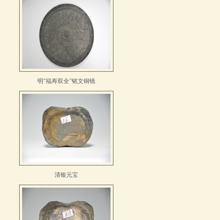
明“福寿双全”铭文铜镜
清银元宝