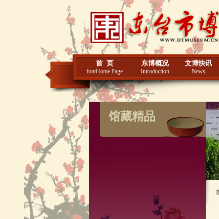
首 页
东博概况
文博快讯
fontHome Page
Introduction
News
馆藏精品