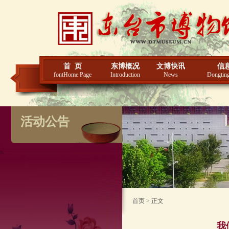
首 页
东博概况
文博快讯
信
fontHome Page
Introduction
News
Dongting
活动公告
首页 > 正文
我