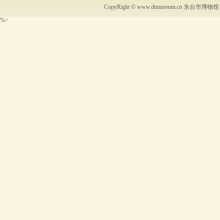
CopyRight ©
www.dtmuseum.cn
东台市博物馆 .All
%>